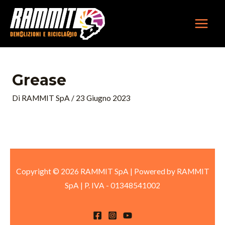
Vai
MAIN
al
MEN
contenuto
Grease
Di
RAMMIT SpA
/
23 Giugno 2023
Copyright © 2026 RAMMIT SpA | Powered by RAMMIT
SpA
|
P. IVA -
01348541002