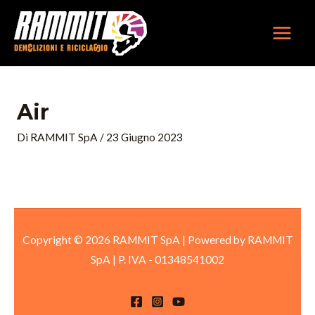
Vai
MAIN
al
MEN
contenuto
Air
Di
RAMMIT SpA
/
23 Giugno 2023
Copyright © 2026 RAMMIT SpA | Powered by RAMMIT
SpA
|
P. IVA -
01348541002