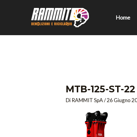
Vai
al
Home
contenuto
MTB-125-ST-22
Di
RAMMIT SpA
/
26 Giugno 2