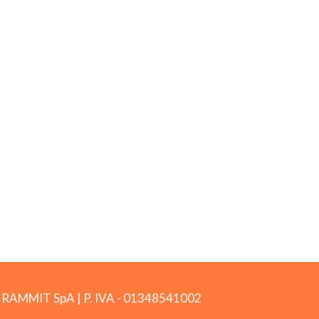
by RAMMIT SpA
|
P. IVA -
01348541002