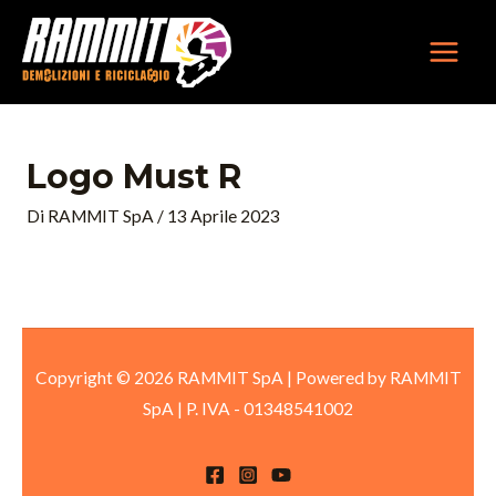
Vai
MAIN
al
MEN
contenuto
Logo Must R
Di
RAMMIT SpA
/
13 Aprile 2023
Copyright © 2026 RAMMIT SpA | Powered by RAMMIT
SpA
|
P. IVA -
01348541002