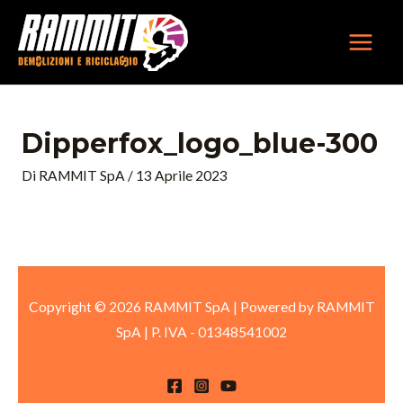
Vai
MAIN
al
MEN
contenuto
Dipperfox_logo_blue-300
Di
RAMMIT SpA
/
13 Aprile 2023
Copyright © 2026 RAMMIT SpA | Powered by RAMMIT
SpA
|
P. IVA -
01348541002