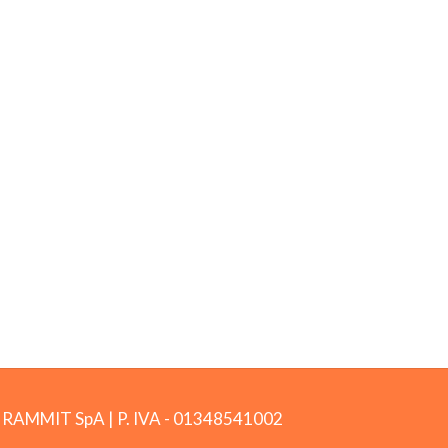
by RAMMIT SpA
|
P. IVA -
01348541002