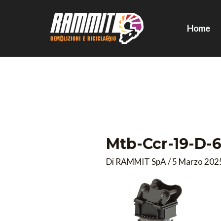
Vai
al
Home
contenuto
Mtb-Ccr-19-D-6
Di
RAMMIT SpA
/
5 Marzo 202