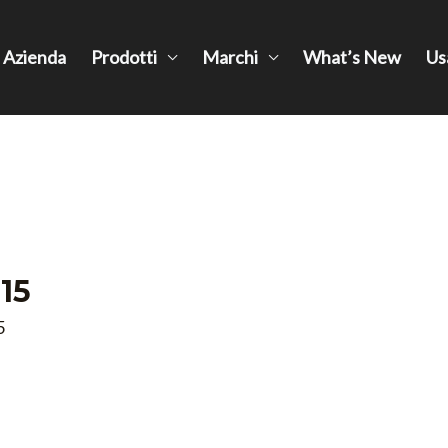
Azienda
Prodotti
Marchi
What’s New
Us
15
5