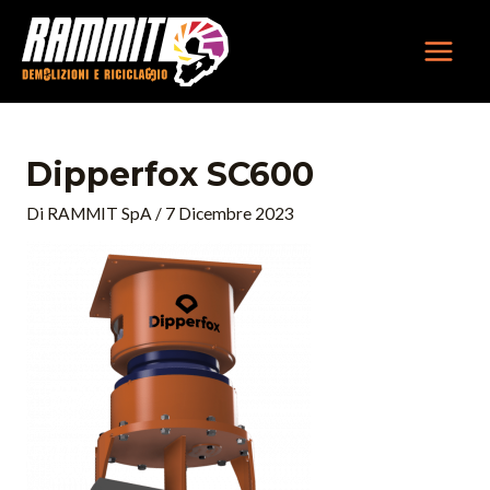
Vai
MAIN
al
MEN
contenuto
Dipperfox SC600
Di
RAMMIT SpA
/
7 Dicembre 2023