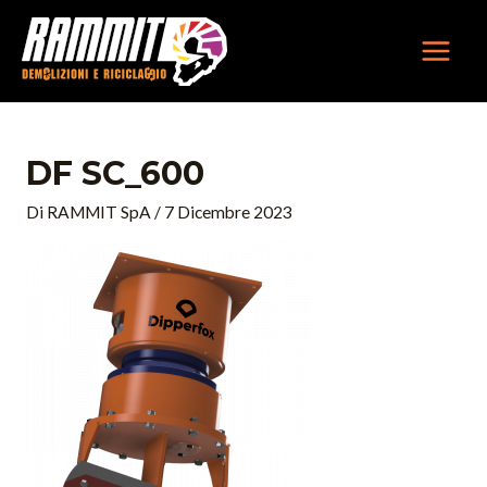
Vai
MAIN
al
MEN
contenuto
DF SC_600
Di
RAMMIT SpA
/
7 Dicembre 2023