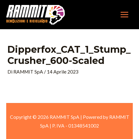
Vai
MAIN
al
MEN
contenuto
Dipperfox_CAT_1_Stump_
Crusher_600-Scaled
Di
RAMMIT SpA
/
14 Aprile 2023
Copyright © 2026 RAMMIT SpA | Powered by RAMMIT
SpA
|
P. IVA -
01348541002