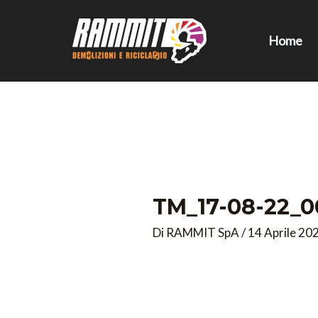
Vai
al
Home
contenuto
TM_17-08-22_0
Di
RAMMIT SpA
/
14 Aprile 20