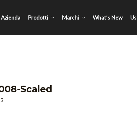
Azienda
Prodotti
Marchi
What’s New
Us
008-Scaled
23