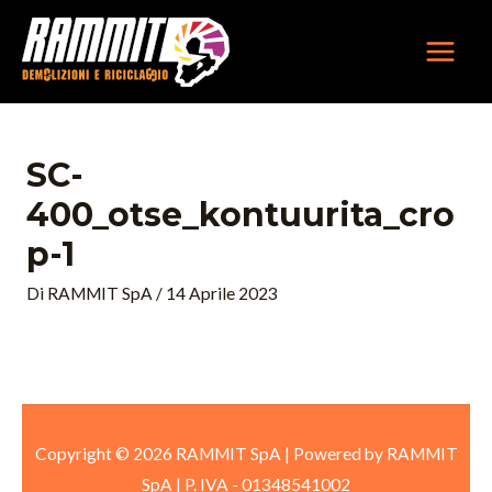
Vai
MAIN
al
MEN
contenuto
SC-
400_otse_kontuurita_cro
P-1
Di
RAMMIT SpA
/
14 Aprile 2023
Copyright © 2026 RAMMIT SpA | Powered by RAMMIT
SpA
|
P. IVA -
01348541002